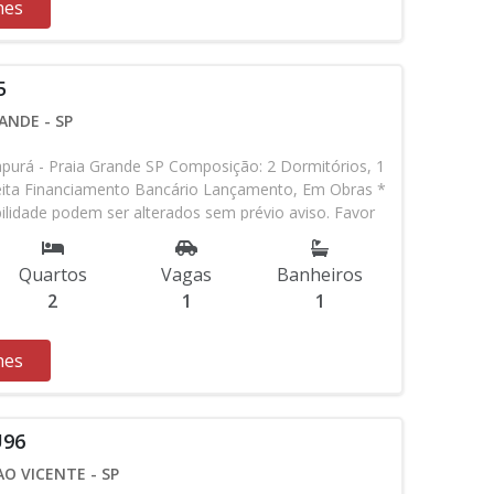
hes
5
ANDE - SP
purá - Praia Grande SP Composição: 2 Dormitórios, 1
eita Financiamento Bancário Lançamento, Em Obras *
bilidade podem ser alterados sem prévio aviso. Favor
em contato com nossa equipe
Quartos
Vagas
Banheiros
2
1
1
hes
U96
O VICENTE - SP