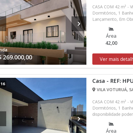
CASA COM 42 m² - Vi
Dormitórios, 1 Banhe
Lançamento, Em Obra
sem prévio aviso. Fa
Área
42,00
nda
$ 269.000,00
Ver mais detal
Casa - REF: HP
/
16
VILA VOTURUÁ, SA
CASA COM 42 m² - Vi
Dormitórios, 1 Banh
disponibilidade podem
entrando em contat
Área