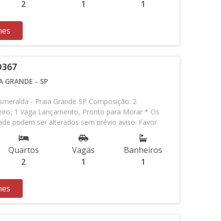
2
1
1
hes
O367
A GRANDE - SP
meralda - Praia Grande SP Composição: 2
eiro, 1 Vaga Lançamento, Pronto para Morar * Os
idade podem ser alterados sem prévio aviso. Favor
em contato com nossa equipe
Quartos
Vagas
Banheiros
2
1
1
hes