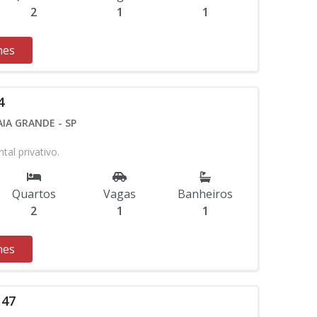
2
1
1
hes
4
AIA GRANDE - SP
al privativo.
Quartos
Vagas
Banheiros
2
1
1
hes
N47