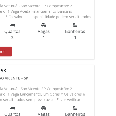
la Voturuá - Sao Vicente SP Composição: 2
iro, 1 Vaga Aceita Financiamento Bancário
s * Os valores e disponibilidade podem ser alterados
vor verificar entrando em contato com nossa equipe
Quartos
Vagas
Banheiros
2
1
1
hes
U98
O VICENTE - SP
la Voturuá - Sao Vicente SP Composição: 2
eiro, 1 Vaga Lançamento, Em Obras * Os valores e
 ser alterados sem prévio aviso. Favor verificar
o com nossa equipe
Quartos
Vagas
Banheiros