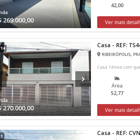
42,00
nda
$ 269.000,00
Ver mais detal
Casa - REF: TS4
/
14
RIBEIRÓPOLIS, PR
Casa Térrea com quint
Área
52,77
nda
$ 270.000,00
Ver mais detal
Casa - REF: CV
/
1