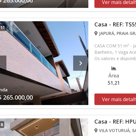
$ 265.000,00
Ver mais detal
Casa - REF: TS5
/
11
JAPURÁ, PRAIA GR
CASA COM 51 m² - Ja
Banheiro, 1 Vaga Ac
Os valores e disponi
verificar entrando 
Área
51,21
nda
$ 265.000,00
Ver mais detal
Casa - REF: HP
/
8
VILA VOTURUÁ, SA