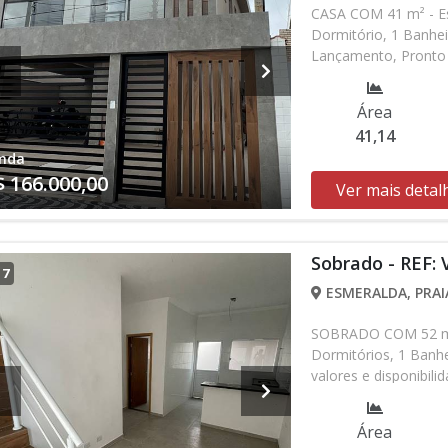
CASA COM 41 m² - Es
Dormitório, 1 Banhei
Lançamento, Pronto 
alterados sem prévio
nossa equipe
Área
41,14
nda
$ 166.000,00
Ver mais detal
Sobrado - REF:
/
7
ESMERALDA, PRAI
SOBRADO COM 52 m² 
Dormitórios, 1 Banh
valores e disponibil
verificar entrando 
Área