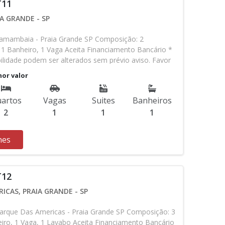
T11
A GRANDE - SP
amambaia - Praia Grande SP Composição: 2
, 1 Banheiro, 1 Vaga Aceita Financiamento Bancário *
bilidade podem ser alterados sem prévio aviso. Favor
em contato com nossa equipe
nor valor
artos
Vagas
Suites
Banheiros
2
1
1
1
hes
T12
ICAS, PRAIA GRANDE - SP
rque Das Americas - Praia Grande SP Composição: 3
iro, 1 Vaga, 1 Lavabo Aceita Financiamento Bancário