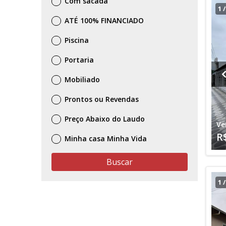
Com sacada
1
ATÉ 100% FINANCIADO
Piscina
Portaria
Mobiliado
Prontos ou Revendas
Preço Abaixo do Laudo
Ve
R
Minha casa Minha Vida
Buscar
1