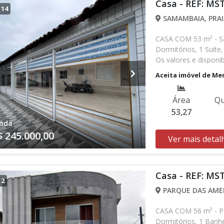
Casa - REF: MS
/
14
SAMAMBAIA, PRAI
CASA COM 53 m² - S
Dormitórios, 1 Suíte
Os valores e disponi
verificar entrando 
Aceita imóvel de Me
Área
Qu
53,27
nda
$ 245.000,00
Ver mais detal
Casa - REF: MS
/
2
PARQUE DAS AMER
CASA COM 56 m² - Pa
Dormitórios, 1 Banhe