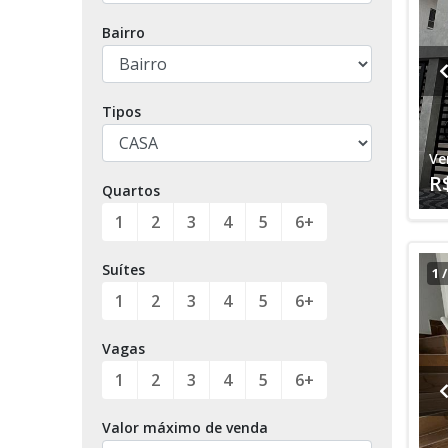
Bairro
Tipos
Ve
R
Quartos
1
2
3
4
5
6+
Suítes
1
1
2
3
4
5
6+
Vagas
1
2
3
4
5
6+
Valor máximo de venda