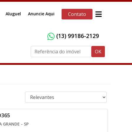
Aluguel
Anuncie Aqui
Contato
(13) 99186-2129
OK
O365
A GRANDE - SP