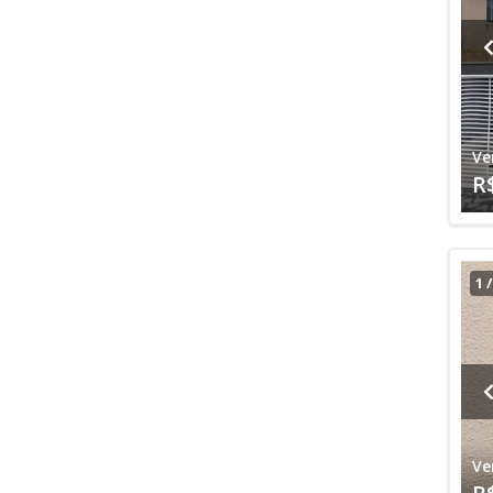
Ve
R
1
Ve