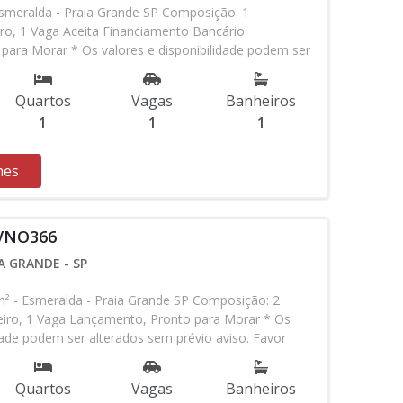
meralda - Praia Grande SP Composição: 1
ro, 1 Vaga Aceita Financiamento Bancário
para Morar * Os valores e disponibilidade podem ser
 aviso. Favor verificar entrando em contato com
Quartos
Vagas
Banheiros
1
1
1
hes
 VNO366
A GRANDE - SP
- Esmeralda - Praia Grande SP Composição: 2
eiro, 1 Vaga Lançamento, Pronto para Morar * Os
idade podem ser alterados sem prévio aviso. Favor
em contato com nossa equipe
Quartos
Vagas
Banheiros