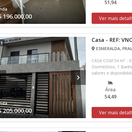
51,94
nda
$ 196.000,00
Ver mais detal
Casa - REF: VN
/
1
ESMERALDA, PRAI
CASA COM 54 m² - Es
Dormitórios, 1 Banh
valores e disponibil
verificar entrando 
Área
54,49
nda
$ 205.000,00
Ver mais detal