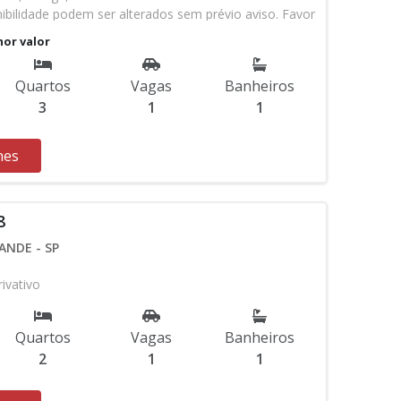
nibilidade podem ser alterados sem prévio aviso. Favor
em contato com nossa equipe
nor valor
Quartos
Vagas
Banheiros
3
1
1
hes
8
ANDE - SP
ivativo
Quartos
Vagas
Banheiros
2
1
1