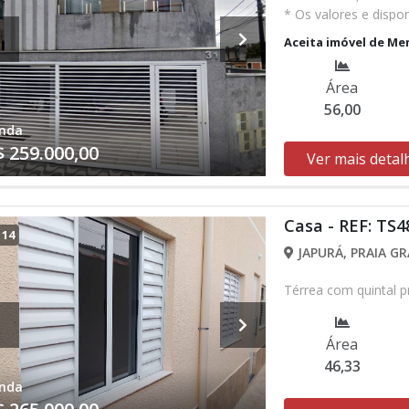
* Os valores e dispo
verificar entrando 
Aceita imóvel de Me
Área
56,00
nda
$ 259.000,00
Ver mais detal
Casa - REF: TS4
/
14
JAPURÁ, PRAIA GR
Térrea com quintal pr
Área
46,33
nda