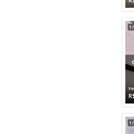
R
1
Ve
R
1