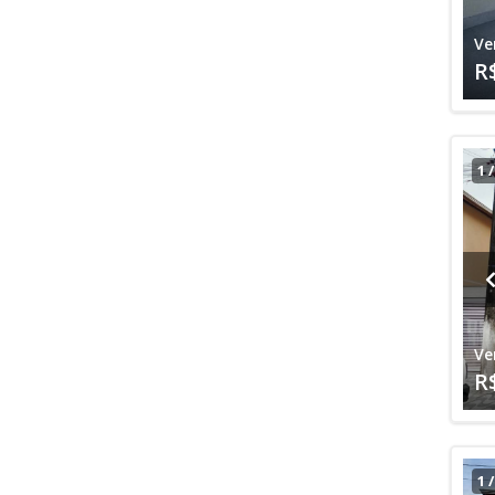
Ve
R
1
Ve
R
1