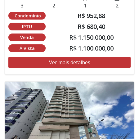
3
2
1
2
R$ 952,88
Condomínio
R$ 680,40
IPTU
R$ 1.150.000,00
Venda
R$ 1.100.000,00
Á Vista
Ver mais detalhes